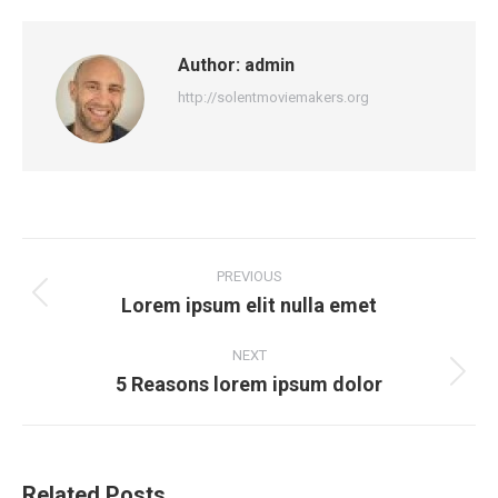
Facebook
X
Pinterest
LinkedIn
Author:
admin
http://solentmoviemakers.org
Post
navigation
PREVIOUS
Lorem ipsum elit nulla emet
Previous
post:
NEXT
5 Reasons lorem ipsum dolor
Next
post:
Related Posts