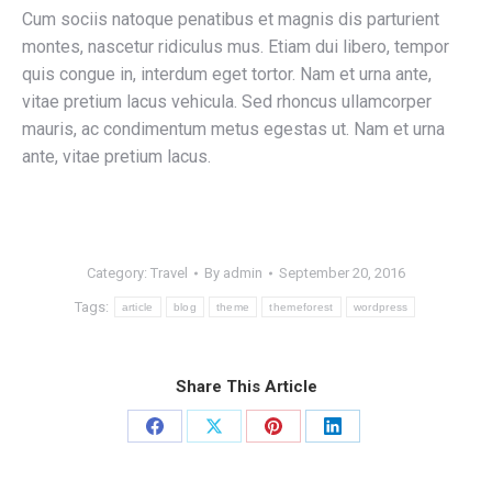
Cum sociis natoque penatibus et magnis dis parturient
montes, nascetur ridiculus mus. Etiam dui libero, tempor
quis congue in, interdum eget tortor. Nam et urna ante,
vitae pretium lacus vehicula. Sed rhoncus ullamcorper
mauris, ac condimentum metus egestas ut. Nam et urna
ante, vitae pretium lacus.
Category:
Travel
By
admin
September 20, 2016
Tags:
article
blog
theme
themeforest
wordpress
Share This Article
Share
Share
Share
Share
on
on
on
on